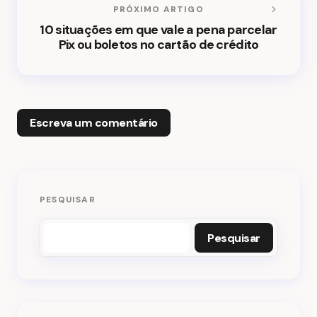
PRÓXIMO ARTIGO
10 situações em que vale a pena parcelar
Pix ou boletos no cartão de crédito
Escreva um comentário
O seu endereço de e-mail não será publicado.
PESQUISAR
Campos obrigatórios são marcados com
*
Pesquisar
Nome *
E-mail *