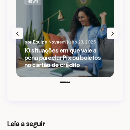
NEWS
por Equipe Nova
em
julho 23, 2025
10 situações em que vale a
3 man
pena parcelar Pix ou boletos
parce
no cartão de crédito
sem l
cartã
Leia a seguir