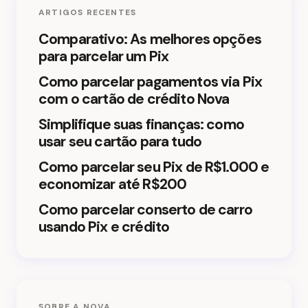
ARTIGOS RECENTES
Seu comentário *
Comparativo: As melhores opções
para parcelar um Pix
Como parcelar pagamentos via Pix
com o cartão de crédito Nova
Simplifique suas finanças: como
Salvar meu nome e e-mail neste navegador para
usar seu cartão para tudo
a próxima vez que eu comentar.
Como parcelar seu Pix de R$1.000 e
Enviar comentário
economizar até R$200
Como parcelar conserto de carro
usando Pix e crédito
SOBRE A NOVA