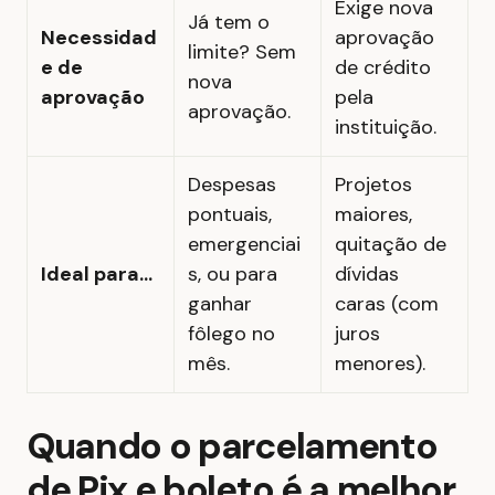
Exige nova
Já tem o
Necessidad
aprovação
limite? Sem
e de
de crédito
nova
aprovação
pela
aprovação.
instituição.
Despesas
Projetos
pontuais,
maiores,
emergenciai
quitação de
Ideal para…
s, ou para
dívidas
ganhar
caras (com
fôlego no
juros
mês.
menores).
Quando o parcelamento
de Pix e boleto é a melhor