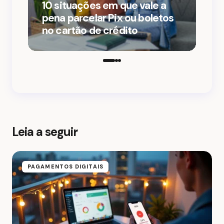
10 situações em que vale a
3 man
pena parcelar Pix ou boletos
parce
no cartão de crédito
sem l
cartã
Leia a seguir
PAGAMENTOS DIGITAIS