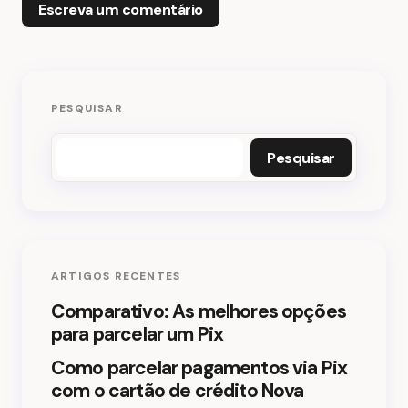
Escreva um comentário
O seu endereço de e-mail não será publicado.
PESQUISAR
Campos obrigatórios são marcados com
*
Pesquisar
Nome *
E-mail *
ARTIGOS RECENTES
Seu comentário *
Comparativo: As melhores opções
para parcelar um Pix
Como parcelar pagamentos via Pix
com o cartão de crédito Nova