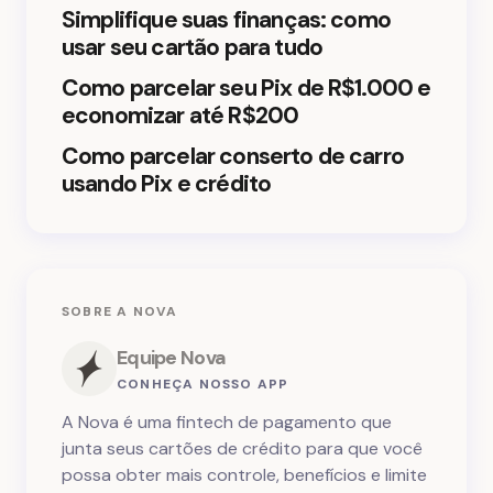
Simplifique suas finanças: como
Salvar meu nome e e-mail neste navegador para
usar seu cartão para tudo
a próxima vez que eu comentar.
Como parcelar seu Pix de R$1.000 e
Enviar comentário
economizar até R$200
Como parcelar conserto de carro
usando Pix e crédito
SOBRE A NOVA
Equipe Nova
CONHEÇA NOSSO APP
A Nova é uma fintech de pagamento que
junta seus cartões de crédito para que você
possa obter mais controle, benefícios e limite