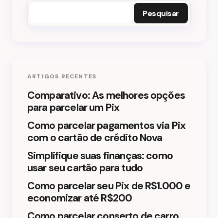
Pesquisar
Nome *
E-mail *
ARTIGOS RECENTES
Seu comentário *
Comparativo: As melhores opções
para parcelar um Pix
Como parcelar pagamentos via Pix
com o cartão de crédito Nova
Simplifique suas finanças: como
Salvar meu nome e e-mail neste navegador para
usar seu cartão para tudo
a próxima vez que eu comentar.
Como parcelar seu Pix de R$1.000 e
Enviar comentário
economizar até R$200
Como parcelar conserto de carro