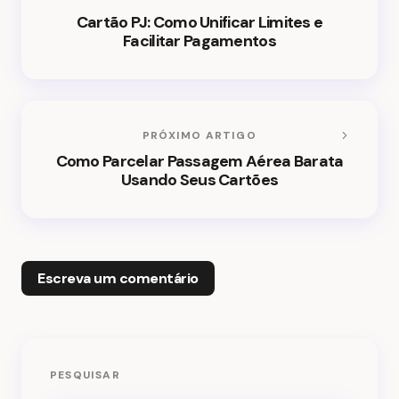
Cartão PJ: Como Unificar Limites e
Facilitar Pagamentos
PRÓXIMO ARTIGO
Como Parcelar Passagem Aérea Barata
Usando Seus Cartões
Escreva um comentário
O seu endereço de e-mail não será publicado.
PESQUISAR
Campos obrigatórios são marcados com
*