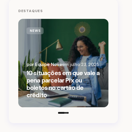
DESTAQUES
NEWS
por Equipe Nova
em
julho 23, 2025
10 situações em que vale a
3 manei
pena parcelar Pix ou
parcelar
boletos no cartão de
compra
crédito
limite n
de crédi