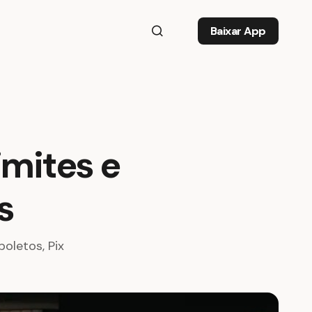
Baixar App
imites e
s
boletos, Pix