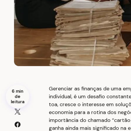
Gerenciar as finanças de uma emp
6 min
individual, é um desafio constan
de
leitura
toa, cresce o interesse em soluç
economia para a rotina dos negóc
importância do chamado “cartão 
ganha ainda mais significado na 