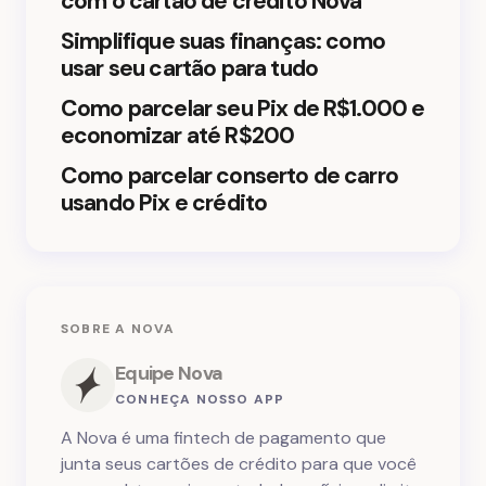
com o cartão de crédito Nova
Simplifique suas finanças: como
Salvar meu nome e e-mail neste navegador para
usar seu cartão para tudo
a próxima vez que eu comentar.
Como parcelar seu Pix de R$1.000 e
Enviar comentário
economizar até R$200
Como parcelar conserto de carro
usando Pix e crédito
SOBRE A NOVA
Equipe Nova
CONHEÇA NOSSO APP
A Nova é uma fintech de pagamento que
junta seus cartões de crédito para que você