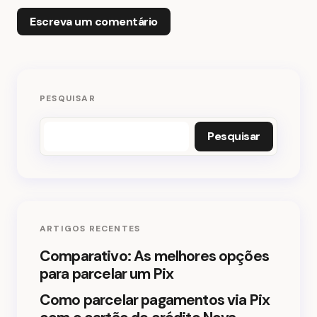
Escreva um comentário
O seu endereço de e-mail não será publicado.
PESQUISAR
Campos obrigatórios são marcados com
*
Pesquisar
Nome *
E-mail *
ARTIGOS RECENTES
Seu comentário *
Comparativo: As melhores opções
para parcelar um Pix
Como parcelar pagamentos via Pix